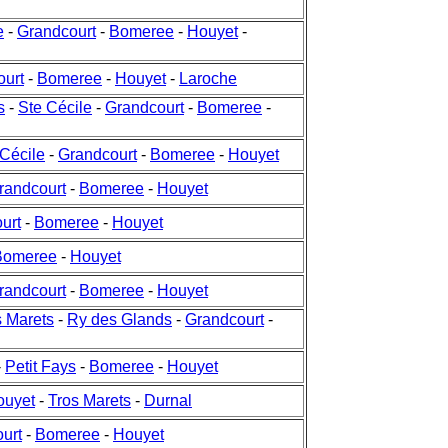
e
-
Grandcourt
-
Bomeree
-
Houyet
-
ourt
-
Bomeree
-
Houyet
-
Laroche
s
-
Ste Cécile
-
Grandcourt
-
Bomeree
-
 Cécile
-
Grandcourt
-
Bomeree
-
Houyet
randcourt
-
Bomeree
-
Houyet
urt
-
Bomeree
-
Houyet
Bomeree
-
Houyet
randcourt
-
Bomeree
-
Houyet
s Marets
-
Ry des Glands
-
Grandcourt
-
-
Petit Fays
-
Bomeree
-
Houyet
ouyet
-
Tros Marets
-
Durnal
urt
-
Bomeree
-
Houyet