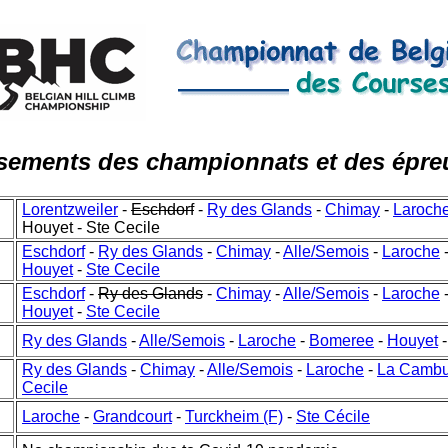
sements des championnats et des épre
Lorentzweiler
-
Eschdorf
-
Ry des Glands
-
Chimay
-
Laroch
Houyet -
Ste Cecile
Eschdorf
-
Ry des Glands
-
Chimay
-
Alle/Semois
-
Laroche
Houyet
-
Ste Cecile
Eschdorf
-
Ry des Glands
-
Chimay
-
Alle/Semois
-
Laroche
Houyet
-
Ste Cecile
Ry des Glands
-
Alle/Semois
-
Laroche
-
Bomeree
-
Houyet
Ry des Glands
-
Chimay
-
Alle/Semois
-
Laroche
-
La Camb
Cecile
Laroche
-
Grandcourt
-
Turckheim (F)
-
Ste Cécile