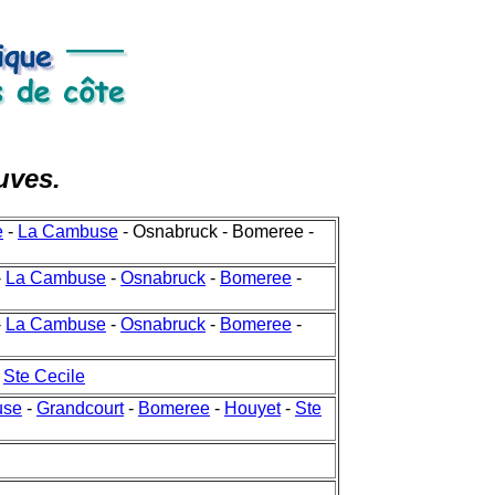
uves.
e
-
La Cambuse
-
Osnabruck -
Bomeree -
-
La Cambuse
-
Osnabruck
-
Bomeree
-
-
La Cambuse
-
Osnabruck
-
Bomeree
-
-
Ste Cecile
use
-
Grandcourt
-
Bomeree
-
Houyet
-
Ste