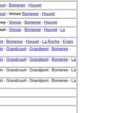
urt
-
Bomeree
-
Houyet
urt
-
Vresse
Bomeree
-
Houyet
may
-
Vresse
-
Bomeree
-
Houyet
urt
-
Vresse
-
Bomeree
-
Houyet
-
La
nt
-
Bomeree
-
Houyet
-
La Roche
-
Engis
in
-
Grandcourt
-
Grandpont
-
Bomeree
-
in
-
Grandcourt
-
Grandpont
-
Bomeree
-
La
in - Grandcourt - Grandpont - Bomeree - La
in - Grandcourt - Grandpont - Bomeree - La