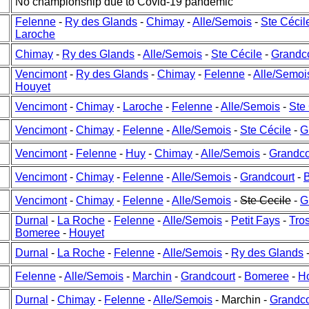
No championship due to Covid-19 pandemic
Felenne
-
Ry des Glands
-
Chimay
-
Alle/Semois
-
Ste Cécil
Laroche
Chimay
-
Ry des Glands
-
Alle/Semois
-
Ste Cécile
-
Grandc
Vencimont
-
Ry des Glands
-
Chimay
-
Felenne
-
Alle/Semoi
Houyet
Vencimont
-
Chimay
-
Laroche
-
Felenne
-
Alle/Semois
-
Ste
Vencimont
-
Chimay
-
Felenne
-
Alle/Semois
-
Ste Cécile
-
G
Vencimont
-
Felenne
-
Huy
-
Chimay
-
Alle/Semois
-
Grandco
Vencimont
-
Chimay
-
Felenne
-
Alle/Semois
-
Grandcourt
-
Vencimont
-
Chimay
-
Felenne
-
Alle/Semois
-
Ste Cecile
-
G
Durnal
-
La Roche
-
Felenne
-
Alle/Semois
-
Petit Fays
-
Tro
Bomeree
-
Houyet
Durnal
-
La Roche
-
Felenne
-
Alle/Semois
-
Ry des Glands
Felenne
-
Alle/Semois
-
Marchin
-
Grandcourt
-
Bomeree
-
H
Durnal
-
Chimay
-
Felenne
-
Alle/Semois
- Marchin -
Grandco