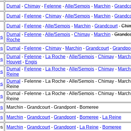
Durnal
-
Chimay
-
Felenne
-
Alle/Semois
-
Marchin
-
Grandco
Durnal
-
Felenne
-
Chimay
-
Alle/Semois
-
Marchin
-
Grandco
Durnal
-
Felenne
-
Alle/Semois
-
Marchin
-
Grandcourt
-
Chi
Durnal
-
Felenne
-
Alle/Semois
-
Chimay
-
Marchin
-
Grandco
es
Roche
es
Durnal
-
Felenne
-
Chimay
-
Marchin
-
Grandcourt
-
Grandpo
Durnal
-
Felenne
-
La Roche
-
Alle/Semois
-
Chimay
-
March
es
Houyet
-
Engis
Durnal
-
Felenne
-
La Roche
-
Alle/Semois
-
Chimay
-
March
es
Reine
Durnal
- Felenne - La Roche - Alle/Semois - Chimay - March
es
Reine
Durnal - Felenne - La Roche - Alle/Semois - Chimay - March
es
Reine
es
Marchin - Grandcourt - Grandpont - Bomeree
es
Marchin
-
Grandcourt
-
Grandpont
-
Bomeree
-
La Reine
es
Marchin
-
Grandcourt
-
Grandpont
-
La Reine
-
Bomeree