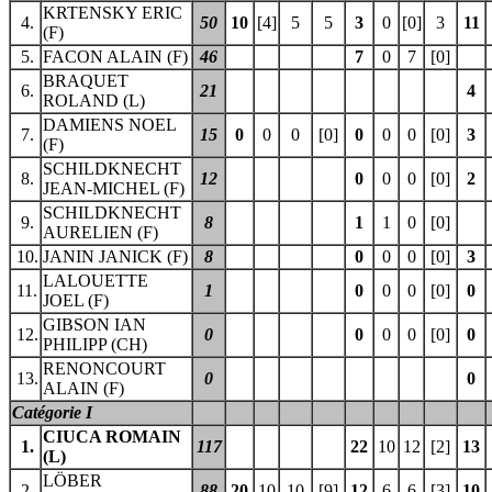
KRTENSKY ERIC
4.
50
10
[4]
5
5
3
0
[0]
3
11
(F)
5.
FACON ALAIN (F)
46
7
0
7
[0]
BRAQUET
6.
21
4
ROLAND (L)
DAMIENS NOEL
7.
15
0
0
0
[0]
0
0
0
[0]
3
(F)
SCHILDKNECHT
8.
12
0
0
0
[0]
2
JEAN-MICHEL (F)
SCHILDKNECHT
9.
8
1
1
0
[0]
AURELIEN (F)
10.
JANIN JANICK (F)
8
0
0
0
[0]
3
LALOUETTE
11.
1
0
0
0
[0]
0
JOEL (F)
GIBSON IAN
12.
0
0
0
0
[0]
0
PHILIPP (CH)
RENONCOURT
13.
0
0
ALAIN (F)
Catégorie I
CIUCA ROMAIN
1.
117
22
10
12
[2]
13
(L)
LÖBER
2.
88
20
10
10
[9]
12
6
6
[3]
10