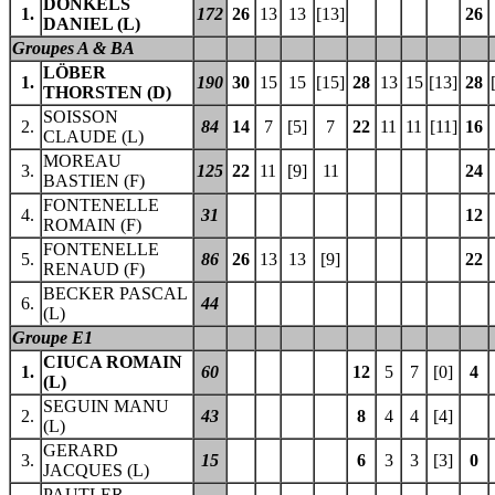
DONKELS
1.
172
26
13
13
[13]
26
DANIEL (L)
Groupes A & BA
LÖBER
1.
190
30
15
15
[15]
28
13
15
[13]
28
THORSTEN (D)
SOISSON
2.
84
14
7
[5]
7
22
11
11
[11]
16
CLAUDE (L)
MOREAU
3.
125
22
11
[9]
11
24
BASTIEN (F)
FONTENELLE
4.
31
12
ROMAIN (F)
FONTENELLE
5.
86
26
13
13
[9]
22
RENAUD (F)
BECKER PASCAL
6.
44
(L)
Groupe E1
CIUCA ROMAIN
1.
60
12
5
7
[0]
4
(L)
SEGUIN MANU
2.
43
8
4
4
[4]
(L)
GERARD
3.
15
6
3
3
[3]
0
JACQUES (L)
PAUTLER