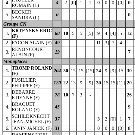
4.
4
2
[0]
1
1
0
0
0
[0]
0
ROMAIN (L)
BECKER
5.
0
0
SANDRA (L)
Groupe CN
KRTENSKY ERIC
1.
60
10
5
5
[5]
9
4
[4]
5
12
(F)
2.
FACON ALAIN (F)
49
11
[3]
7
4
RENONCOURT
3.
19
7
ALAIN (F)
Monoplaces
TROMP ROLAND
1.
204
30
15
15
[15]
24
9
[9]
15
30
(F)
FUSILLIER
2.
120
22
13
9
[9]
30
15
15
[11]
20
PHILIPPE (F)
DEBARRE
3.
78
10
7
3
-
26
ETIENNE (F)
BRAQUET
4.
45
9
ROLAND (F)
SCHILDKNECHT
5.
37
3
2
[0]
1
7
JEAN-MICHEL (F)
6.
JANIN JANICK (F)
31
0
0
0
[0]
8
DAMIENS NOEL