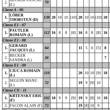
2.
70
(L)
Classe A - 06
LÖBER
1.
139
20
10
10
[10]
20
10
10
[10]
20
THORSTEN (D)
Classe E1 - 07
PAUTLER
1.
112
16
8
8
[8]
16
8
8
[8]
16
ROMAIN (L)
Classe E1 - 08
GERARD
1.
64
11
5
6
[5]
8
JACQUES (L)
BECKER
2.
26
7
SANDRA (L)
Classe E1 - 09
CIUCA ROMAIN
1.
110
20
10
10
[9]
18
(L)
SEGUIN MANU
2.
72
19
9
[9]
10
(L)
Classe CN - 11
KRTENSKY ERIC
1.
102
18
9
9
[9]
19
9
[8]
10
18
(F)
2.
FACON ALAIN (F)
73
19
[8]
10
9