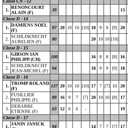
Classe CN - 12
RENONCOURT
1.
39
13
ALAIN (F)
Classe D - 14
DAMIENS NOEL
1.
97
20
10
10
[10]
18
9
9
[9]
20
(F)
SCHILDKNECHT
2.
80
20
10
10
[10]
AURELIEN (F)
Classe D - 15
GIBSON IAN
1.
100
16
8
8
[8]
16
PHILIPP (CH)
SCHILDKNECHT
2.
94
18
9
9
[9]
18
JEAN-MICHEL (F)
Classe D - 16
TROMP ROLAND
1.
137
20
10
10
[10]
17
7
[7]
10
20
(F)
FUSILLIER
2.
89
16
9
7
[7]
20
10
10
[8]
17
PHILIPPE (F)
DEBARRE
3.
63
12
6
6
-
19
ETIENNE (F)
Classe D - 17
JANIN JANICK
1.
94
14
7
7
[7]
17