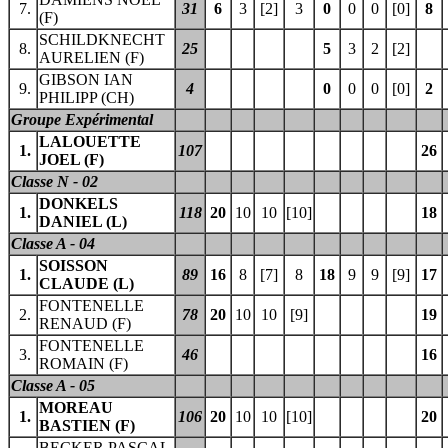
7.
31
6
3
[2]
3
0
0
0
[0]
8
(F)
SCHILDKNECHT
8.
25
5
3
2
[2]
AURELIEN (F)
GIBSON IAN
9.
4
0
0
0
[0]
2
PHILIPP (CH)
Groupe Expérimental
LALOUETTE
1.
107
26
JOEL (F)
Classe N - 02
DONKELS
1.
118
20
10
10
[10]
18
DANIEL (L)
Classe A - 04
SOISSON
1.
89
16
8
[7]
8
18
9
9
[9]
17
CLAUDE (L)
FONTENELLE
2.
78
20
10
10
[9]
19
RENAUD (F)
FONTENELLE
3.
46
16
ROMAIN (F)
Classe A - 05
MOREAU
1.
106
20
10
10
[10]
20
BASTIEN (F)
BECKER PASCAL