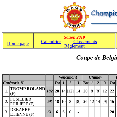
Saison 2019
Calendrier
Classements
C
Home page
Règlement
Coupe de Belgi
Vencimont
Chimay
Catégorie II
Tot
1
2
3
Tot
1
2
3
Tot
TROMP ROLAND
1.
182
28
14
[12]
14
20
8
[8]
12
22
(F)
FUSILLIER
2.
98
18
10
8
[8]
26
12
14
[9]
16
PHILIPPE (F)
DEBARRE
3.
61
6
6
0
-
20
ETIENNE (F)