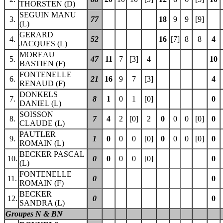
THORSTEN (D)
SEGUIN MANU
3.
77
18
9
9
[9]
(L)
GERARD
4.
52
16
[7]
8
8
4
JACQUES (L)
MOREAU
5.
47
11
7
[3]
4
10
BASTIEN (F)
FONTENELLE
6.
21
16
9
7
[3]
4
RENAUD (F)
DONKELS
7.
8
1
0
1
[0]
0
DANIEL (L)
SOISSON
8.
7
4
2
[0]
2
0
0
0
[0]
0
CLAUDE (L)
PAUTLER
9.
1
0
0
0
[0]
0
0
0
[0]
0
ROMAIN (L)
BECKER PASCAL
10.
0
0
0
0
[0]
0
(L)
FONTENELLE
11.
0
0
ROMAIN (F)
BECKER
12.
0
0
SANDRA (L)
Groupes N & BN