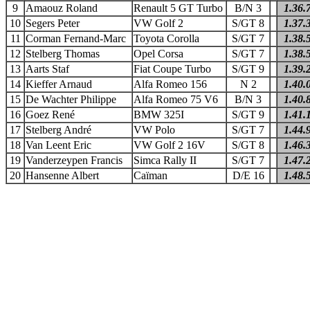
9
Amaouz Roland
Renault 5 GT Turbo
B/N 3
1.36.
10
Segers Peter
VW Golf 2
S/GT 8
1.37.
11
Corman Fernand-Marc
Toyota Corolla
S/GT 7
1.38.
12
Stelberg Thomas
Opel Corsa
S/GT 7
1.38.
13
Aarts Staf
Fiat Coupe Turbo
S/GT 9
1.39.
14
Kieffer Arnaud
Alfa Romeo 156
N 2
1.40.
15
De Wachter Philippe
Alfa Romeo 75 V6
B/N 3
1.40.
16
Goez René
BMW 325I
S/GT 9
1.41.
17
Stelberg André
VW Polo
S/GT 7
1.44.
18
Van Leent Eric
VW Golf 2 16V
S/GT 8
1.46.
19
Vanderzeypen Francis
Simca Rally II
S/GT 7
1.47.
20
Hansenne Albert
Caïman
D/E 16
1.48.