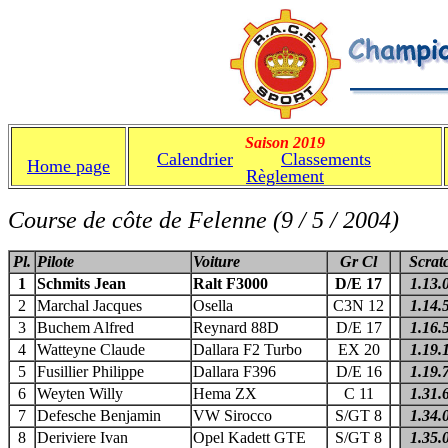
Saison 2019
Calendrier
Classements
C
Home page
Règlement
Course de côte de Felenne (9 / 5 / 2004)
Pl.
Pilote
Voiture
Gr Cl
Scrat
1
Schmits Jean
Ralt F3000
D/E 17
1.13.
2
Marchal Jacques
Osella
C3N 12
1.14.
3
Buchem Alfred
Reynard 88D
D/E 17
1.16.
4
Watteyne Claude
Dallara F2 Turbo
EX 20
1.19.
5
Fusillier Philippe
Dallara F396
D/E 16
1.19.
6
Weyten Willy
Hema ZX
C 11
1.31.
7
Defesche Benjamin
VW Sirocco
S/GT 8
1.34.
8
Deriviere Ivan
Opel Kadett GTE
S/GT 8
1.35.